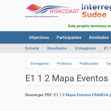
Este projeto terminou e
N
Objectivos
Participantes
Atividades
a
v
Entrada
Resultados
Entregáveis
E1 
e
g
a
Entregáveis
Produtos
Publicações
Out
N
ç
a
ã
E1 1 2 Mapa Eventos
v
o
e
g
Descargar PDF:
E1 1 2 Mapa Eventos FRANCIA.
a
ç
ã