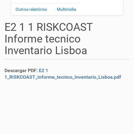
ã
a
o
Outros relatórios
Multimídia
v
e
E2 1 1 RISKCOAST
g
a
Informe tecnico
ç
Inventario Lisboa
ã
o
Descargar PDF:
E2 1
1_RISKCOAST_Informe_tecnico_Inventario_Lisboa.pdf