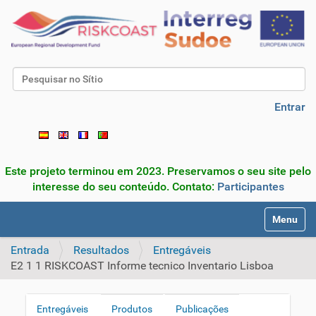
Pesquisar
Pesquisa Avançada…
Entrar
Este projeto terminou em 2023. Preservamos o seu site pelo
interesse do seu conteúdo. Contato:
Participantes
N
Toggle na
a
v
Entrada
Resultados
Entregáveis
e
E2 1 1 RISKCOAST Informe tecnico Inventario Lisboa
g
a
ç
Entregáveis
Produtos
Publicações
N