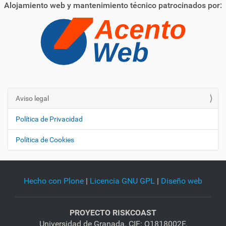
Alojamiento web y mantenimiento técnico patrocinados por:
Aviso legal
N
a
Política de Privacidad
v
e
Política de Cookies
g
a
c
Hecho con Plone
|
Licencia GNU GPL
|
Diseño web
i
ó
PROYECTO RISKCOAST
n
Universidad de Granada. CIF: Q1818002F.