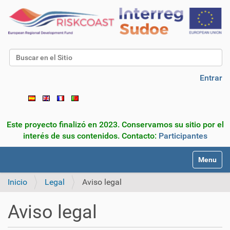
Buscar
Búsqueda Avanzada…
Entrar
Este proyecto finalizó en 2023. Conservamos su sitio por el
interés de sus contenidos. Contacto:
Participantes
N
Toggle na
a
v
Inicio
Legal
Aviso legal
e
g
Aviso legal
a
c