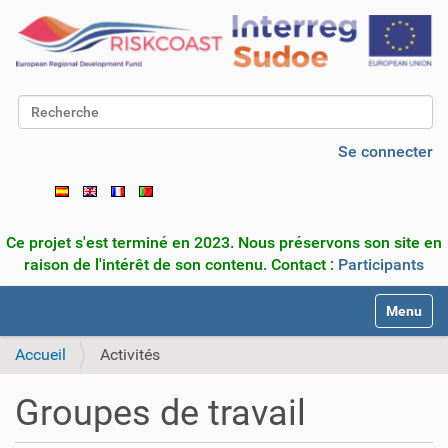
Chercher par
Recherche avancée…
Se connecter
Ce projet s'est terminé en 2023. Nous préservons son site en
raison de l'intérêt de son contenu. Contact :
Participants
N
Toggle na
a
v
Accueil
Activités
i
g
Groupes de travail
a
t