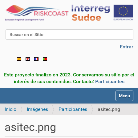
Buscar
Búsqueda Avanzada…
Entrar
Este proyecto finalizó en 2023. Conservamos su sitio por el
interés de sus contenidos. Contacto:
Participantes
N
Toggle na
a
v
Inicio
Imágenes
Participantes
asitec.png
e
g
asitec.png
a
c