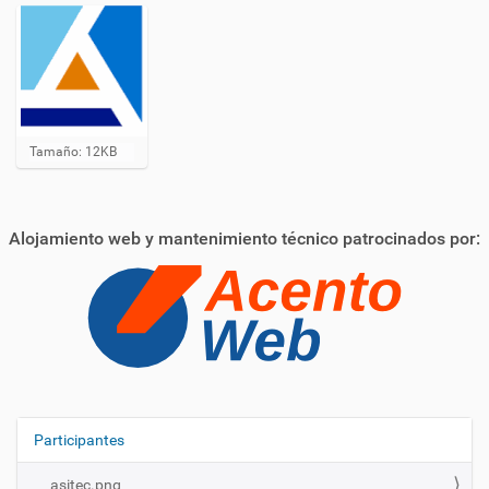
i
ó
n
H
Tamaño: 12KB
a
g
a
c
Alojamiento web y mantenimiento técnico patrocinados por:
l
i
c
a
q
u
í
p
a
r
a
Participantes
N
v
e
a
asitec.png
r