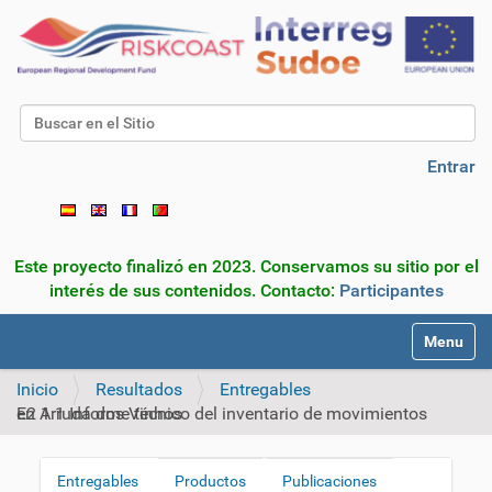
Buscar
Búsqueda Avanzada…
Entrar
Este proyecto finalizó en 2023. Conservamos su sitio por el
interés de sus contenidos. Contacto:
Participantes
N
Toggle na
a
v
Inicio
Resultados
Entregables
e
E2 1 1 Informe técnico del inventario de movimientos en Arruda dos Vinhos
g
a
c
Entregables
Productos
Publicaciones
N