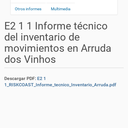
i
a
ó
Otros informes
Multimedia
v
n
e
E2 1 1 Informe técnico
g
a
del inventario de
c
movimientos en Arruda
i
ó
dos Vinhos
n
Descargar PDF:
E2 1
1_RISKCOAST_Informe_tecnico_Inventario_Arruda.pdf