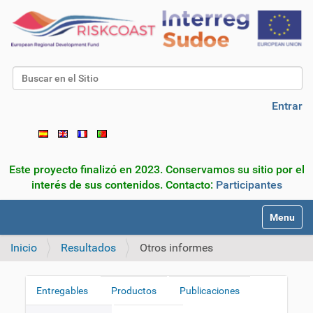
Buscar
Búsqueda Avanzada…
Entrar
Este proyecto finalizó en 2023. Conservamos su sitio por el
interés de sus contenidos. Contacto:
Participantes
N
Toggle na
a
v
Inicio
Resultados
Otros informes
e
g
a
Entregables
Productos
Publicaciones
N
c
a