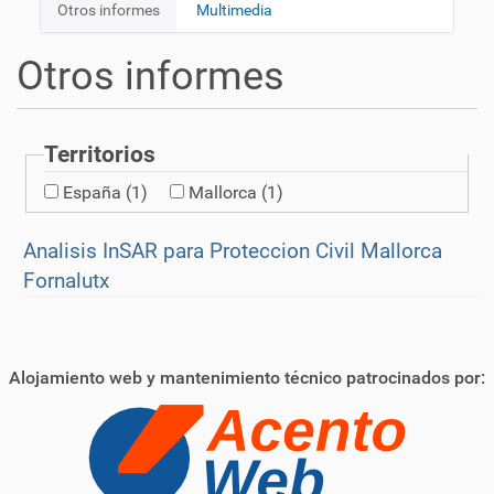
i
Otros informes
Multimedia
v
ó
n
e
Otros informes
g
a
c
Territorios
i
ó
España
(1)
Mallorca
(1)
n
Analisis InSAR para Proteccion Civil Mallorca
Fornalutx
Alojamiento web y mantenimiento técnico patrocinados por: