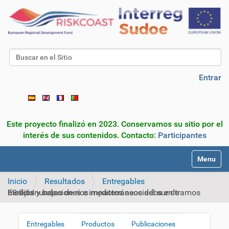
Buscar
Búsqueda Avanzada…
Entrar
Este proyecto finalizó en 2023. Conservamos su sitio por el
interés de sus contenidos. Contacto:
Participantes
N
Toggle na
a
v
Inicio
Resultados
Entregables
e
E3 2 1 Inundaciones e impactos asociados en tramos medios y bajos de ríos mediterráneos del sur de Europa
g
a
c
Entregables
Productos
Publicaciones
N