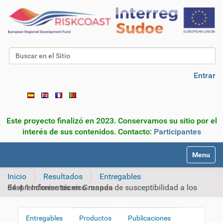
Buscar
Búsqueda Avanzada…
Entrar
Este proyecto finalizó en 2023. Conservamos su sitio por el
interés de sus contenidos. Contacto:
Participantes
N
Toggle na
a
v
Inicio
Resultados
Entregables
e
E4 4 1 Informe técnico mapas de susceptibilidad a los desprendimientos en Granada
g
a
c
Entregables
Productos
Publicaciones
N