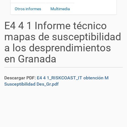
i
a
ó
Otros informes
Multimedia
v
n
e
E4 4 1 Informe técnico
g
a
mapas de susceptibilidad
c
a los desprendimientos
i
ó
en Granada
n
Descargar PDF:
E4 4 1_RISKCOAST_IT obtención M
Susceptibilidad Des_Gr.pdf