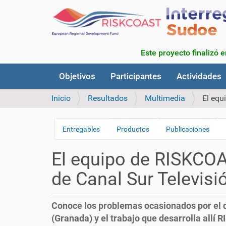
Este proyecto finalizó 
N
Objetivos
Participantes
Actividades
a
v
Inicio
Resultados
Multimedia
El equ
e
g
a
Entregables
Productos
Publicaciones
N
c
a
i
El equipo de RISKCOA
v
ó
n
e
de Canal Sur Televisi
g
a
Conoce los problemas ocasionados por el de
c
(Granada) y el trabajo que desarrolla allí
i